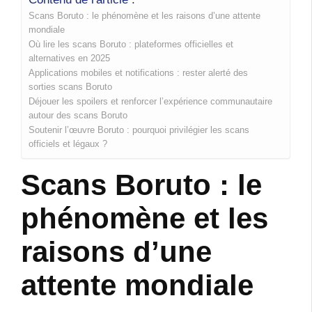
Scans Boruto : le phénomène et les raisons d’une attente
mondiale
Où lire les scans Boruto : plateformes officielles et
alternatives en 2025
Applications mobiles et notifications : rester alerté des
sorties scans Boruto
Déjouer les spoilers et renforcer l’expérience communautaire
autour des scans Boruto
Soutenir l’œuvre Boruto : pourquoi privilégier les scans
officiels et légaux ?
Scans Boruto : le
phénomène et les
raisons d’une
attente mondiale