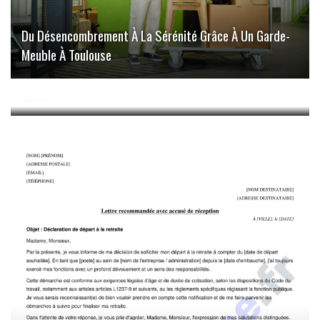
Du Désencombrement À La Sérénité Grâce À Un Garde-
Meuble À Toulouse
1 Mo Équivaut À Combien De Ko: Tout Ce Que Vous Devez
Savoir