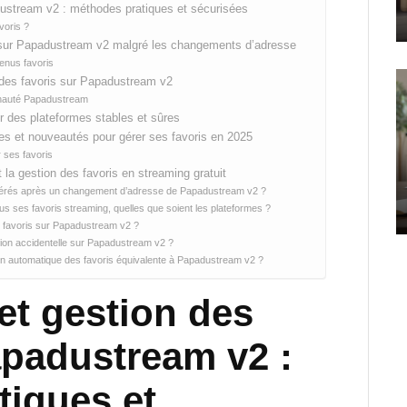
dustream v2 : méthodes pratiques et sécurisées
voris ?
 sur Papadustream v2 malgré les changements d’adresse
tenus favoris
e des favoris sur Papadustream v2
munauté Papadustream
ur des plateformes stables et sûres
tes et nouveautés pour gérer ses favoris en 2025
 ses favoris
la gestion des favoris en streaming gratuit
érés après un changement d’adresse de Papadustream v2 ?
tous ses favoris streaming, quelles que soient les plateformes ?
ses favoris sur Papadustream v2 ?
ion accidentelle sur Papadustream v2 ?
tion automatique des favoris équivalente à Papadustream v2 ?
et gestion des
apadustream v2 :
tiques et