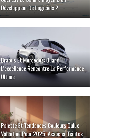
Développeur De Logiciels ?
Brabus Et Mercedes: Quand
L’excellence Rencontre La Performance
Ultime
Palette Et Tendances Couleurs Dulux
Valentine Pour 2025: Associer Teintes