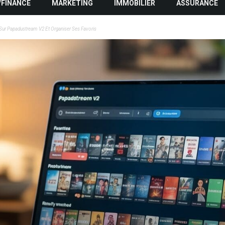
/FINANCE
MARKETING
IMMOBILIER
ASSURANCE
ur Papadustream V2 Et Organiser Ses Favoris