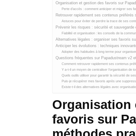
Organisation et gestion des favoris sur Papa
Perte d’accès : comment anticiper et migrer ses fa
Retrouver rapidement ses contenus préférés
Astuces pour éviter de perdre la trace de ses con
Prévenir les risques : sécurité et sauvegard
Fiabilité et organisation : les conseils de la com
Alternatives légales : organiser ses favoris s
Anticiper les évolutions : techniques innovan
Adopter des habitudes à long terme pour organiser
Questions fréquentes sur Papadustream v2 et 
Comment retrouver rapidement ses contenus préf
Y a-t-il un moyen de centraliser l’organisation de 
Quels outils utiliser pour garantir la sécurité de 
Puis-je récupérer mes favoris après une suppress
Existe-t-il des alternatives légales avec organisa
Organisation 
favoris sur P
méthodes pra