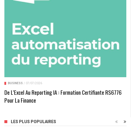
BUSINESS
/
07/07/2026
De L’Excel Au Reporting IA : Formation Certifiante RS6776
Pour La Finance
Macro, Micro, Nano… Qui Sont Les Influenceurs
LES PLUS POPULAIRES
D’aujourd’hui ?