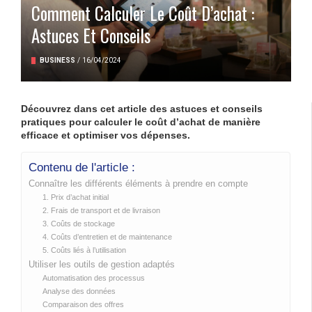
Comment Calculer Le Coût D’achat :
Astuces Et Conseils
BUSINESS
/
16/04/2024
Découvrez dans cet article des astuces et conseils
pratiques pour calculer le coût d’achat de manière
efficace et optimiser vos dépenses.
Contenu de l'article :
Connaître les différents éléments à prendre en compte
1. Prix d’achat initial
2. Frais de transport et de livraison
3. Coûts de stockage
4. Coûts d’entretien et de maintenance
5. Coûts liés à l’utilisation
Utiliser les outils de gestion adaptés
Automatisation des processus
Analyse des données
Comparaison des offres