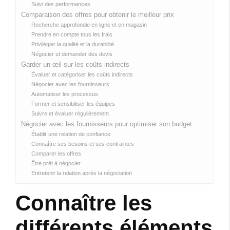
Suivi des performances
Comparaison des offres pour obtenir le meilleur prix
Recherche approfondie en ligne et en magasin
Prendre en compte tous les frais
Privilégier la qualité et la durabilité
Négocier et demander des devis
Garder un œil sur les coûts indirects
Évaluer et catégoriser les coûts indirects
Négocier avec les fournisseurs
Automatiser les processus
Former et sensibiliser les équipes
Suivre et évaluer régulièrement
Négocier avec les fournisseurs pour optimiser son budget
Établir une relation de confiance
Connaître ses besoins et ses contraintes
Comparer les offres
Être prêt à négocier
Entretenir la relation après la négociation
Connaître les
différents éléments