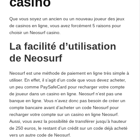
casino
Que vous soyez un ancien ou un nouveau joueur des jeux
de casinos en ligne, vous avez forcément 5 raisons pour
choisir un Neosurf casino.
La facilité d’utilisation
de Neosurf
Neosurf est une méthode de paiement en ligne très simple à
utiliser. En effet, il s’agit d’un code que vous devez acheter,
un peu comme PaySafeCard pour recharger votre compte
de joueur dans un casino en ligne. Neosurf n’est pas une
banque en ligne. Vous n’avez donc pas besoin de créer un
compte bancaire avant d’acheter un code Neosurf pour
recharger votre compte sur un casino en ligne Neosurf.
Aussi, vous avez la possibilité de transférer jusqu’à hauteur
de 250 euros, le restant d’un crédit sur un code déjà acheté
vers un autre code de Neosurf.