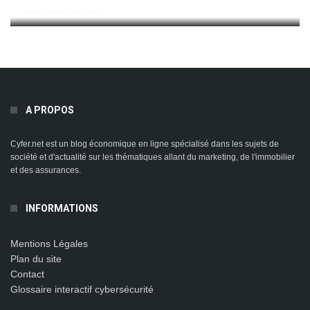
Click And Collect
A PROPOS
Cyfer.net est un blog économique en ligne spécialisé dans les sujets de
société et d'actualité sur les thématiques allant du marketing, de l'immobilier
et des assurances.
INFORMATIONS
Mentions Légales
Plan du site
Contact
Glossaire interactif cybersécurité