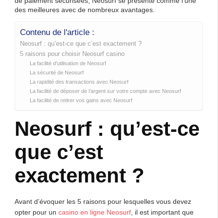
de paiement sécurisées, Neosurf se présente comme l’une
des meilleures avec de nombreux avantages.
Contenu de l'article :
Neosurf : qu’est-ce que c’est exactement ?
5 raisons pour choisir Neosurf casino
La facilité d’utilisation de Neosurf
La sécurité de Neosurf
La rapidité des transactions avec Neosurf
La facilité de déposer de l’argent sur votre compte avec Neosurf
La facilité de retirer vos gains avec Neosurf
Neosurf : qu’est-ce
que c’est
exactement ?
Avant d’évoquer les 5 raisons pour lesquelles vous devez
opter pour un
casino en ligne Neosurf
, il est important que