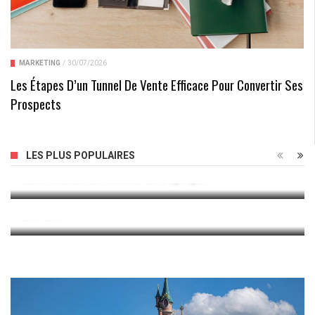
MARKETING
/
30/07/2026
Les Étapes D’un Tunnel De Vente Efficace Pour Convertir Ses
Prospects
Combien Gagne Un Opticien Lunetier : Enquête Sur Les
LES PLUS POPULAIRES
Salaires Dans Le Secteur De L’optique
Guide Pratique Des Impôts Dans Le 16e Arrondissement
De Paris