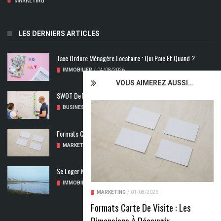
LES DERNIERS ARTICLES
Taxe Ordure Ménagère Locataire : Qui Paie Et Quand ?
IMMOBILIER
/
04/08/2026
VOUS AIMEREZ AUSSI...
SWOT Def : Qu’est-Ce Que L’analyse SWOT ?
BUSINESS
/
02/08/2026
Formats Carte De Visite : Les Dimensions À Découvrir
MARKETING
/
01/08/2026
Se Loger Neuf : Comment Choisir Un Logement Adapté
IMMOBILIER
/
31/07/2026
MARKETING
/
01/08/2026
Formats Carte De Visite : Les
Dimensions À Découvrir