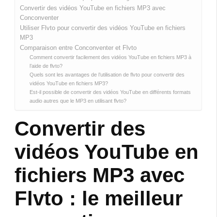
Convertir des vidéos YouTube en fichiers MP3 avec
Conconventer
Utiliser Flvto pour convertir des vidéos YouTube en fichiers
MP3
Comparaison entre Conconventer et Flvto
Comment convertir facilement des vidéos YouTube en fichiers MP3 à
l’aide de flvto?
Quels sont les avantages de l’utilisation de flvto pour convertir des
vidéos YouTube en fichiers MP3?
Est-il possible de convertir des vidéos YouTube en différents formats
audio autres que le MP3 en utilisant flvto?
Convertir des
vidéos YouTube en
fichiers MP3 avec
Flvto : le meilleur