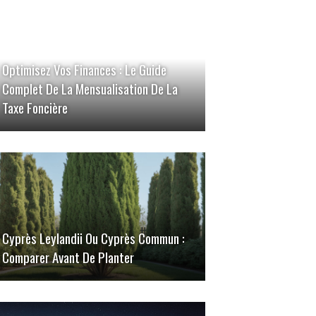
Optimisez Vos Finances : Le Guide
Complet De La Mensualisation De La
Taxe Foncière
Cyprès Leylandii Ou Cyprès Commun :
Comparer Avant De Planter