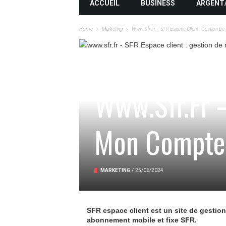
ACCUEIL
BUSINESS
ARGENT
Home
Marketing
Www.sfr.fr – SFR Espace Client : Gestion 
Www.sfr.fr –
Mon Compte
MARKETING
/
25/06/2024
SFR espace client est un site de gestion
abonnement mobile et fixe SFR.