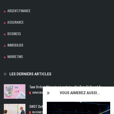
ARGENT/FINANCE
ASSURANCE
BUSINESS
IMMOBILIER
MARKETING
LES DERNIERS ARTICLES
Taxe Ordure Ménagère Locataire : Qui Paie Et Quand ?
VOUS AIMEREZ AUSSI...
IMMOBILIER
/
04/08/2026
SWOT Def : Qu’est-Ce Que L’analyse SWOT ?
BUSINESS
/
02/08/2026