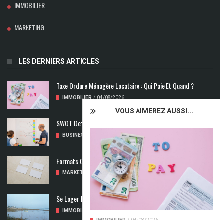
IMMOBILIER
MARKETING
LES DERNIERS ARTICLES
Taxe Ordure Ménagère Locataire : Qui Paie Et Quand ?
IMMOBILIER
/
04/08/2026
VOUS AIMEREZ AUSSI...
SWOT Def : Qu’est-Ce Que L’analyse SWOT ?
BUSINESS
/
02/08/2026
Formats Carte De Visite : Les Dimensions À Découvrir
MARKETING
/
01/08/2026
Se Loger Neuf : Comment Choisir Un Logement Adapté
IMMOBILIER
/
31/07/2026
IMMOBILIER
/
04/08/2026