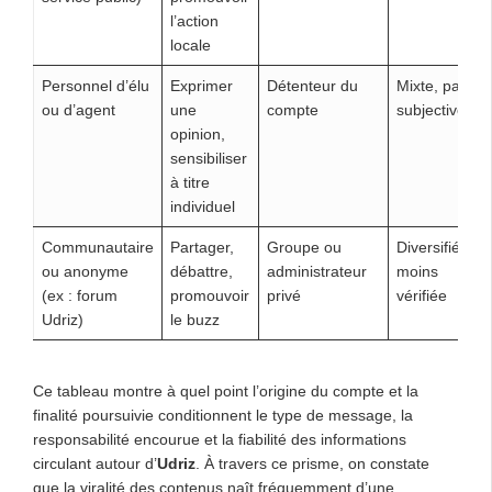
l’action
locale
Personnel d’élu
Exprimer
Détenteur du
Mixte, parfois
ou d’agent
une
compte
subjective
opinion,
sensibiliser
à titre
individuel
Communautaire
Partager,
Groupe ou
Diversifiée,
ou anonyme
débattre,
administrateur
moins
(ex : forum
promouvoir
privé
vérifiée
Udriz)
le buzz
Ce tableau montre à quel point l’origine du compte et la
finalité poursuivie conditionnent le type de message, la
responsabilité encourue et la fiabilité des informations
circulant autour d’
Udriz
. À travers ce prisme, on constate
que la viralité des contenus naît fréquemment d’une