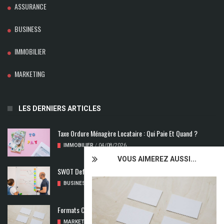
ASSURANCE
BUSINESS
IMMOBILIER
MARKETING
LES DERNIERS ARTICLES
Taxe Ordure Ménagère Locataire : Qui Paie Et Quand ?
IMMOBILIER
/
04/08/2026
VOUS AIMEREZ AUSSI...
SWOT Def : Qu’est-Ce Que L’analyse SWOT ?
BUSINESS
/
02/08/2026
Formats Carte De Visite : Les Dimensions À Découvrir
MARKETING
/
01/08/2026