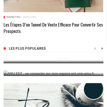
MARKETING
/
30/07/2026
Les Étapes D’un Tunnel De Vente Efficace Pour Convertir Ses
Prospects
Combien Gagne Un Opticien Lunetier : Enquête Sur Les
LES PLUS POPULAIRES
Salaires Dans Le Secteur De L’optique
AMU ENT : Se Connecter Sur Mon Espace Ent.univ-
Amu.fr