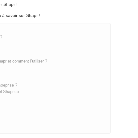
er Shapr !
a à savoir sur Shapr !
 ?
apr et comment l’utiliser ?
treprise ?
el Shapr.co