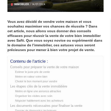
IMMOBILIER
/
14/07/2024
Vous avez décidé de vendre votre maison et vous
souhaitez maximiser vos chances de réussite ? Dans
cet article, nous allons vous donner des conseils
efficaces pour réussir la vente de votre bien immobilier
avec Safti. Que vous soyez novice ou expérimenté dans
le domaine de l’immobilier, ces astuces vous seront
précieuses pour mener à bien votre projet de vente.
Contenu de l'article :
Conseils pour préparer la vente de votre maison
Estimer le juste prix de vente
Mettre en valeur votre bien
Choisir le bon moment pour vendre
Les étapes clés de la vente immobilière
Mettre en ligne une annonce attractive
Organiser les visites avec soin
Négocier habilement avec les acheteurs
Les documents nécessaires pour finaliser la vente
Dossier de diagnostics techniques