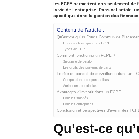
les FCPE permettent non seulement de fai
la vie de l’entreprise. Dans cet article,
spécifique dans la gestion des finances 
Contenu de l'article :
Qu’est-ce qu’un Fonds Commun de Placement
Les caractéristiques des FCPE
Types de FCPE
Comment fonctionne un FCPE ?
Structure de gestion
Les droits des porteurs de parts
Le rôle du conseil de surveillance dans un F
Composition et responsabilités
Attributions principales
Avantages d’investir dans un FCPE
Pour les salariés
Pour les entreprises
Conclusion et perspectives d’avenir des FCP
Qu’est-ce qu