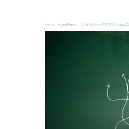
Home
Argent/Finance
Qu’est-Ce Que La FCPE Et Comment Elle