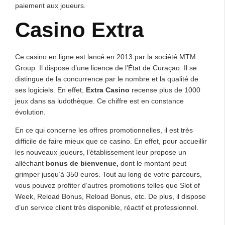
paiement aux joueurs.
Casino Extra
Ce casino en ligne est lancé en 2013 par la société MTM
Group. Il dispose d’une licence de l’État de Curaçao. Il se
distingue de la concurrence par le nombre et la qualité de
ses logiciels. En effet,
Extra Casino
recense plus de 1000
jeux dans sa ludothèque. Ce chiffre est en constance
évolution.
En ce qui concerne les offres promotionnelles, il est très
difficile de faire mieux que ce casino. En effet, pour accueillir
les nouveaux joueurs, l’établissement leur propose un
alléchant
bonus de bienvenue,
dont le montant peut
grimper jusqu’à 350 euros. Tout au long de votre parcours,
vous pouvez profiter d’autres promotions telles que Slot of
Week, Reload Bonus, Reload Bonus, etc. De plus, il dispose
d’un service client très disponible, réactif et professionnel.