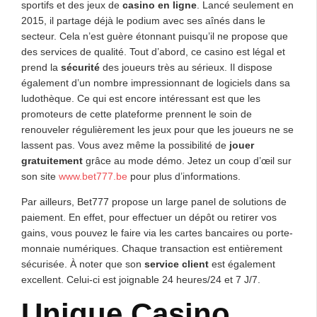
sportifs et des jeux de
casino en ligne
. Lancé seulement en
2015, il partage déjà le podium avec ses aînés dans le
secteur. Cela n’est guère étonnant puisqu’il ne propose que
des services de qualité. Tout d’abord, ce casino est légal et
prend la
sécurité
des joueurs très au sérieux. Il dispose
également d’un nombre impressionnant de logiciels dans sa
ludothèque. Ce qui est encore intéressant est que les
promoteurs de cette plateforme prennent le soin de
renouveler régulièrement les jeux pour que les joueurs ne se
lassent pas. Vous avez même la possibilité de
jouer
gratuitement
grâce au mode démo. Jetez un coup d’œil sur
son site
www.bet777.be
pour plus d’informations.
Par ailleurs, Bet777 propose un large panel de solutions de
paiement. En effet, pour effectuer un dépôt ou retirer vos
gains, vous pouvez le faire via les cartes bancaires ou porte-
monnaie numériques. Chaque transaction est entièrement
sécurisée. À noter que son
service client
est également
excellent. Celui-ci est joignable 24 heures/24 et 7 J/7.
Unique Casino