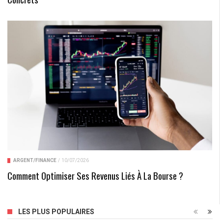
ARGENT/FINANCE
/
10/07/2026
Comment Optimiser Ses Revenus Liés À La Bourse ?
LES PLUS POPULAIRES