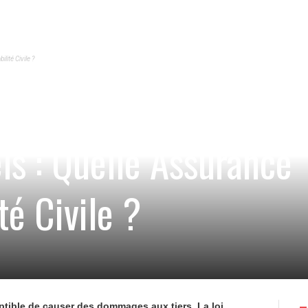
lité Civile ?
ls : Quelle Assurance
té Civile ?
eptible de causer des dommages aux tiers. La loi