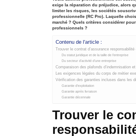
exige la réparation du préjudice, alors q
limiter les risques, les sociétés souscri
professionnelle (RC Pro). Laquelle choisi
marché ? Quels critères considérer pour
professionnels ?
Contenu de l'article :
Trouver le contrat d’assurance responsabilité c
Du statut juridique et de la taille de l’entreprise
Du secteur d’activité d’une entreprise
Comparaison des plafonds d’indemnisation et
Les exigences légales du corps de métier ex
Vérification des garanties incluses dans les di
Garantie d’exploitation
Garantie après livraison
Garantie décennale
Trouver le co
responsabilité