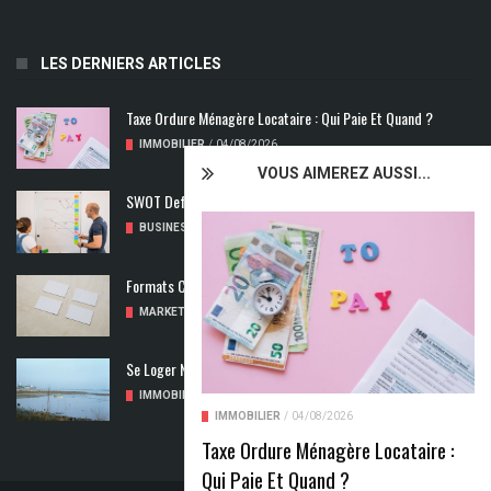
LES DERNIERS ARTICLES
Taxe Ordure Ménagère Locataire : Qui Paie Et Quand ?
IMMOBILIER
/
04/08/2026
VOUS AIMEREZ AUSSI...
SWOT Def : Qu’est-Ce Que L’analyse SWOT ?
BUSINESS
/
02/08/2026
Formats Carte De Visite : Les Dimensions À Découvrir
MARKETING
/
01/08/2026
Se Loger Neuf : Comment Choisir Un Logement Adapté
IMMOBILIER
/
31/07/2026
IMMOBILIER
/
04/08/2026
Taxe Ordure Ménagère Locataire :
Qui Paie Et Quand ?