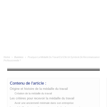
Pourquoi La Médaille Du Travail Est-Elle
Un Symbole De Reconnaissance
Professionnelle ?
Home
Business
Pourquoi La Médaille Du Travail Est-Elle Un Symbole De Reconnaissance
Professionnelle ?
BUSINESS
/
29/01/2024
Contenu de l'article :
Origine et histoire de la médaille du travail
Création de la médaille du travail
Les critères pour recevoir la médaille du travail
Avoir une ancienneté minimale dans son entreprise