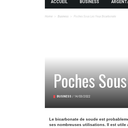
ACCUEIL
BUSINESS
ARGENT
Home
Business
Poches Sous Les Yeux Bicarbonate
Poches Sous
BUSINESS
/
14/03/2022
Le bicarbonate de soude est probablemen
ses nombreuses utilisations. Il est util