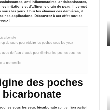
ssainissantes, anti inflammatoires, antialcanisantes,
les irritations et d'affiner le grain de peau. Il permet
 sous les yeux. Pour les éliminer ces dernières, il
taines applications. Découvrez à cet effet tout ce
 yeux !
 bicarbonate
rop de sucre pour réduire les poches sous les yeux
 avec de l'eau chaude pour éliminer les poches sous les
de la camomille
rigine des poches
 bicarbonate
poches sous les yeux bicarbonate
sont en lien partiel