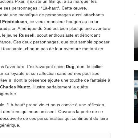
tions Pixar, il existe un film qui a su marquer les
r de ses personnages : *Là-haut*. Cette œuvre,
sente une mosaïque de personnages aussi attachants
l Fredricksen
, ce vieux monsieur bougon au cœur
Paradis en Amérique du Sud est bien plus qu’une aventure
e, le jeune
Russell
, scout enthousiaste et débordant
vérance. Ces deux personnages, que tout semble opposer,
 et touchante, chaque pas de leur aventure mettant en
ans l’aventure. L’extravagant chien
Dug
, dont le collier
r sa loyauté et son affection sans bornes pour ses
Kevin
, dont la présence ajoute une touche de fantaisie à
Charles Muntz
, illustre parfaitement la quête
ngendrer.
, *Là-haut* prend vie et nous convie à une réflexion
t des liens qui nous unissent. Ouvrons la porte de ce
 découverte de ces personnalités qui continuent de faire
 générique.