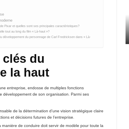
ise
 moderne
 de Pixar et quelles sont ses principales caractéristiques?
lle tout au long du film « Là-haut »?
t du développement du personnage de Carl Fredricksen dans « Là-
 clés du
e la haut
’une entreprise, endosse de multiples fonctions
 le développement de son organisation. Parmi ses
ponsable de la détermination d’une vision stratégique claire
ions et décisions futures de l’entreprise.
a manière de conduire doit servir de modèle pour toute la