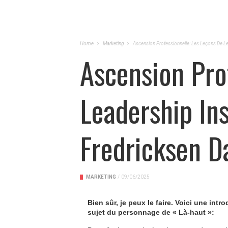
Home
Marketing
Ascension Professionnelle: Les Leçons De Le
Ascension Pro
Leadership In
Fredricksen D
MARKETING
/
09/06/2025
Bien sûr, je peux le faire. Voici une int
sujet du personnage de « Là-haut »: