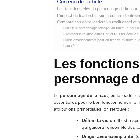
Contenu de l'article :
Les fonctions clés du personnage de la haut
L’impact du leadership sur la culture d’entrepr
Comparaison entre leadership traditionnel et
Qui est le personnage principal du film « Là-haut »
Comment la relation entre Carl et Russell évolue-t-e
Quels enseignements peut-on tirer de l’histoire e
haut »?
Les fonctions
personnage d
Le
personnage de la haut
, ou le leader d
essentielles pour le bon fonctionnement et
attributions primordiales, on retrouve :
Définir la vision
: Il est res
qui guidera l’ensemble des act
Diriger avec exemplarité
: S