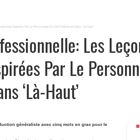
adership Inspirées Par Le Personnage De Carl Fredricksen Dans ‘Là-Haut’
fessionnelle: Les Leç
spirées Par Le Person
ans ‘Là-Haut’
roduction généraliste avec cinq mots en gras pour le