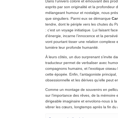
Dans l’univers coloré et émouvant des produc
esprits par son originalité et la profondeu
mélangeant humour et nostalgie, nous pré
que singuliers. Parmi eux se démarque
Car
tendre, dont le périple vers les chutes du 
: c’est un voyage initiatique. Lui faisant fac
d’énergie, incarne l’innocence et la persé
vont pourtant tisser une relation complexe
lumière leur profonde humanité.
À leurs côtés, un duo surprenant s’invite d
traducteur permet de verbaliser avec humou
compagnons humains, et l’exotique oiseau
cette épopée. Enfin, l’antagoniste principal,
obsessionnelle et les dérives qu’elle peut e
Comme un montage de souvenirs en pellicule
sur l’importance des rêves, de la mémoire e
dirigeable imaginaire et envolons-nous à la
vibrer les cœurs, longtemps après la fin du