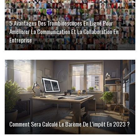
5 Avantages Des Trombinoscopes En Ligne Pour
Améliorer La Communication Et La Collaboration En
Entreprise
Comment Sera Calculé Le Barème De L’impôt En 2023 ?