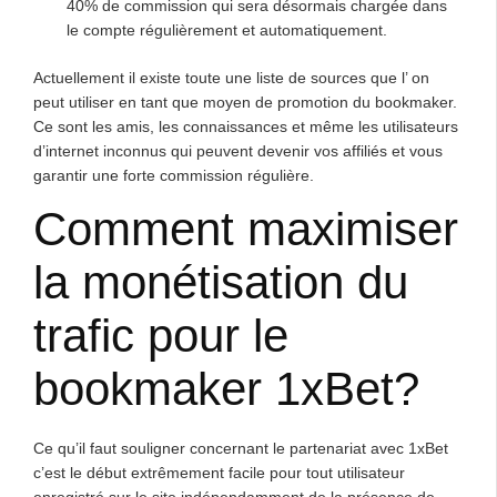
40% de commission qui sera désormais chargée dans
le compte régulièrement et automatiquement.
Actuellement il existe toute une liste de sources que l’ on
peut utiliser en tant que moyen de promotion du bookmaker.
Ce sont les amis, les connaissances et même les utilisateurs
d’internet inconnus qui peuvent devenir vos affiliés et vous
garantir une forte commission régulière.
Comment maximiser
la monétisation du
trafic pour le
bookmaker 1xBet?
Ce qu’il faut souligner concernant le partenariat avec 1xBet
c’est le début extrêmement facile pour tout utilisateur