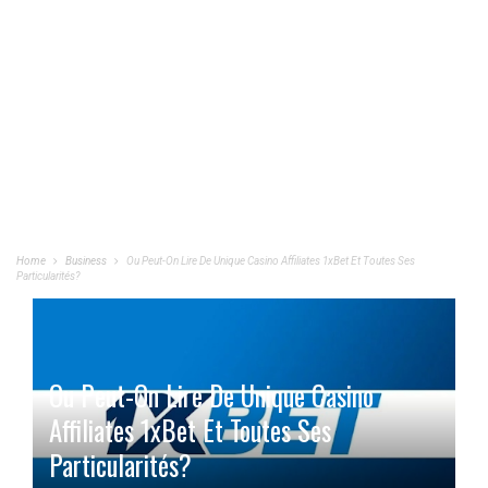
Home
Business
Ou Peut-On Lire De Unique Casino Affiliates 1xBet Et Toutes Ses
Particularités?
Ou Peut-On Lire De Unique Casino
Affiliates 1xBet Et Toutes Ses
Particularités?