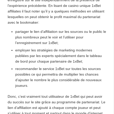
enregistré sur le site indépendamment de la présence de
l’expérience précédente. En
lisant de casino unique 1xBet
affiliates
il faut noter qu’il y a quelques méthodes en utilisant
lesquelles on peut obtenir le profit maximal du partenariat
avec le bookmaker:
partager le lien d’affiliation sur les sources ou le public le
plus nombreux peut le voir et l’utiliser pour
l’enregistrement sur 1xBet;
employer les stratégies de marketing modernes
publiées par les experts spécialement dans le tableau
de bord pour chaque partenaire de 1xBet;
recommander le service 1xBet sur toutes les sources
possibles ce qui permettra de multiplier les chances
d’ajouter le nombre le plus considérable de nouveaux
joueurs.
Donc, c’est vraiment tout utilisateur de 1xBet qui peut avoir
du succès sur le site grâce au programme de partenariat. Le
lien d’affiliation est ajouté à chaque compte joueur et peut
s’utiliser à tout moment et partout dans le monde d’internet.