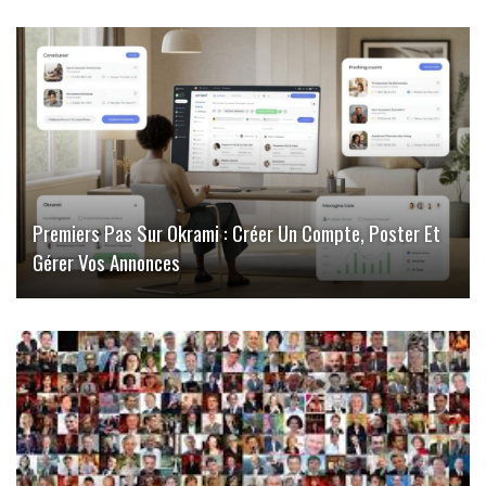
Premiers Pas Sur Okrami : Créer Un Compte, Poster Et
Gérer Vos Annonces