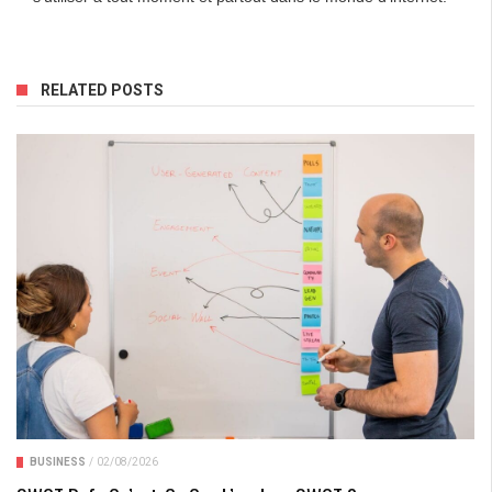
RELATED POSTS
BUSINESS
/
02/08/2026