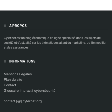
A PROPOS
Cyfer.net est un blog économique en ligne spécialisé dans les sujets de
société et d'actualité sur les thématiques allant du marketing, de l'immobilier
et des assurances.
INFORMATIONS
Mentions Légales
Plan du site
Contact
Glossaire interactif cybersécurité
contact [@] cyfernet.org