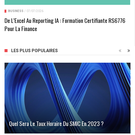
BUSINESS
/
07/07/2026
De L’Excel Au Reporting IA : Formation Certifiante RS6776
Pour La Finance
LES PLUS POPULAIRES
Quel Sera Le Taux Horaire Du SMIC En 2023 ?