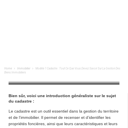
Modèle 1 Cadastre : Tout Ce Que Vous
Devez Savoir Sur La Gestion Des Biens
Immobiliers
Home
Immobilier
Modèle 1 Cadastre : Tout Ce Que Vous Devez Savoir Sur La Gestion Des
Biens Immobiliers
IMMOBILIER
/
19/06/2024
Bien sûr, voici une introduction généraliste sur le sujet
du cadastre :
Le cadastre est un outil essentiel dans la gestion du territoire
et de l’immobilier. Il permet de recenser et d’identifier les
propriétés foncières, ainsi que leurs caractéristiques et leurs