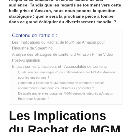
audience. Tandis que les regards se tournent vers cette
belle prise d’
Amazon
, nous nous posons la question
stratégique : quelle sera la prochaine pièce à tomber
dans ce grand échiquier du divertissement mondial ?
Contenu de l'article :
Les Implications du Rachat de MGM par Amazon pour
l’Industrie de Streaming
Analyse des Stratégies de Contenu d’Amazon Prime Video
Post-Acquisition
Impact sur les Utilisateurs et l’Accessibilité de Contenu
Quels sont les avantages d’une collaboration entre MGM et Amazon
pour les entreprises ?
Comment la fusion de MGM avec Amazon affectera-t-elle les
abonnements Prime pour les utilisateurs corporatifs ?
De quelle manière les contenus MGM seront-ils intégrés à Amazon
Enterprise Solutions ?
Les Implications
du Rachat de MGM