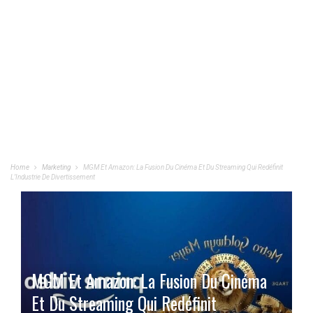
Home
Marketing
MGM Et Amazon: La Fusion Du Cinéma Et Du Streaming Qui Redéfinit
L’Industrie De Divertissement
MGM Et Amazon: La Fusion Du Cinéma
Et Du Streaming Qui Redéfinit