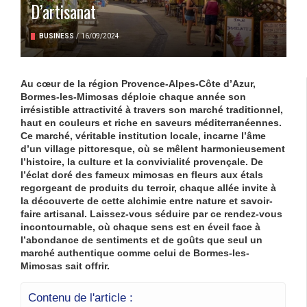
D’artisanat
BUSINESS
/
16/09/2024
Au cœur de la région Provence-Alpes-Côte d’Azur,
Bormes-les-Mimosas
déploie chaque année son
irrésistible attractivité à travers son
marché
traditionnel,
haut en couleurs et riche en saveurs méditerranéennes.
Ce marché, véritable institution locale, incarne l’âme
d’un village
pittoresque
, où se mêlent harmonieusement
l’histoire, la culture et la convivialité provençale. De
l’éclat doré des fameux
mimosas
en fleurs aux étals
regorgeant de produits du terroir, chaque allée invite à
la découverte de cette alchimie entre nature et savoir-
faire artisanal. Laissez-vous séduire par ce rendez-vous
incontournable, où chaque sens est en éveil face à
l’abondance de
sentiments
et de goûts que seul un
marché authentique comme celui de Bormes-les-
Mimosas sait offrir.
Contenu de l'article :