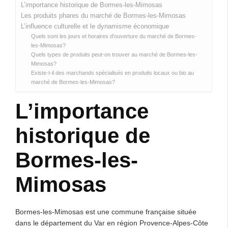
L’importance historique de Bormes-les-Mimosas
Les produits phares du marché de Bormes-les-Mimosas
L’influence culturelle et le dynamisme économique
Quels sont les jours et horaires d’ouverture du marché de Bormes-
les-Mimosas?
Quels types de produits peut-on trouver au marché de Bormes-les-
Mimosas?
Existe-t-il des marchands spécialisés en produits locaux ou bio au
marché de Bormes-les-Mimosas?
L’importance
historique de
Bormes-les-
Mimosas
Bormes-les-Mimosas est une commune française située
dans le département du Var en région Provence-Alpes-Côte