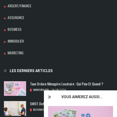
ARGENT/FINANCE
ASSURANCE
BUSINESS
IMMOBILIER
MARKETING
LES DERNIERS ARTICLES
Taxe Ordure Ménagère Locataire : Qui Paie Et Quand ?
IMMOBILIER
/
04/08/2026
VOUS AIMEREZ AUSSI...
SWOT Def : Qu’est-Ce Que L’analyse SWOT ?
BUSINESS
/
02/08/2026