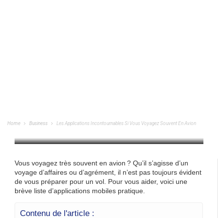
Les Applications Incontournables Si Vous
Voyagez Souvent En Avion
Home
Business
Les Applications Incontournables Si Vous Voyagez Souvent En Avion
BUSINESS
/
26/06/2024
Vous voyagez très souvent en avion ? Qu’il s’agisse d’un
voyage d’affaires ou d’agrément, il n’est pas toujours évident
de vous préparer pour un vol. Pour vous aider, voici une
brève liste d’applications mobiles pratique.
Contenu de l'article :