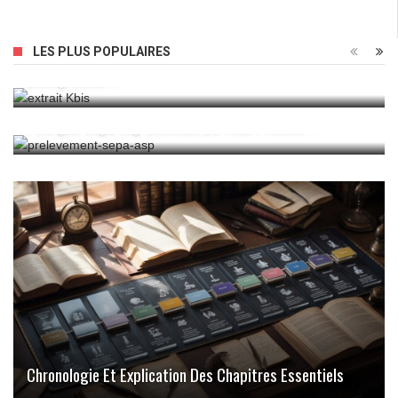
Comment Obtenir Un Extrait Kbis Pour Un Auto-
LES PLUS POPULAIRES
Entrepreneur ?
Pourquoi Sepa Asp Continue De Vous Prélever ?
Chronologie Et Explication Des Chapitres Essentiels