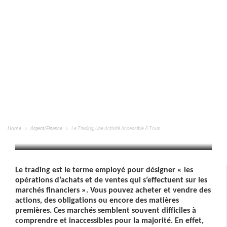
Le Trading, Une Activité Accessible À
Tous
Home
Argent/Finance
Le Trading, Une Activité Accessible À Tous
ARGENT/FINANCE
/
20/12/2022
Le trading est le terme employé pour désigner « les 
opérations d’achats et de ventes qui s’effectuent sur les 
marchés financiers ». 
Vous pouvez acheter et vendre des 
actions, des obligations ou encore des matières 
premières. 
Ces marchés semblent souvent difficiles à 
comprendre et inaccessibles pour la majorité. 
En effet, 