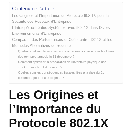
Contenu de l'article :
Les Origines et l’Importance du Protocole 802.1X pour la
Sécurité des Réseaux d’Entreprise
L’Interopérabilité des Systèmes avec 802.1X dans Divers
Environnements d’Entreprise
Comparatif des Performances et Coûts entre 802.1X et les
Méthodes Alternatives de Sécurité
Quelles sont les démarches administratives à suivre pour la clôture
des comptes annuels le 31 décembre ?
Comment optimiser la préparation de l’inventaire physique des
stocks avant le 31 décembre ?
Quelles sont les conséquences fiscales liées à la date du 31
décembre pour une entreprise ?
Les Origines et
l’Importance du
Protocole 802.1X