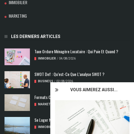
IMMOBILIER
MARKETING
LES DERNIERS ARTICLES
Taxe Ordure Ménagère Locataire : Qui Paie Et Quand ?
IMMOBILIER
/
04/08/2026
SWOT Def : Qu’est-Ce Que L’analyse SWOT ?
BUSINESS
/
02/08/2026
VOUS AIMEREZ AUSSI...
Formats Carte De Visite : Les Dimensions À Découvrir
MARKETING
/
01/08/2026
Se Loger Neuf : Comment Choisir Un Logement Adapté
IMMOBILIER
/
31/07/2026