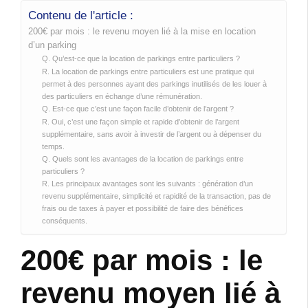
Contenu de l'article :
200€ par mois : le revenu moyen lié à la mise en location
d’un parking
Q. Qu’est-ce que la location de parkings entre particuliers ?
R. La location de parkings entre particuliers est une pratique qui
permet à des personnes ayant des parkings inutilisés de les louer à
des particuliers en échange d’une rémunération.
Q. Est-ce que c’est une façon facile d’obtenir de l’argent ?
R. Oui, c’est une façon simple et rapide d’obtenir de l’argent
supplémentaire, sans avoir à investir de l’argent ou à dépenser du
temps.
Q. Quels sont les avantages de la location de parkings entre
particuliers ?
R. Les principaux avantages sont les suivants : génération d’un
revenu supplémentaire, simplicité et rapidité de la transaction, pas de
frais ou de taxes à payer et possibilité de faire des bénéfices
conséquents.
200€ par mois : le
revenu moyen lié à