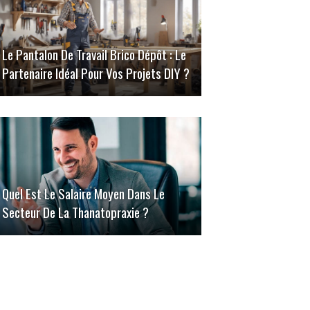
Le Pantalon De Travail Brico Dépôt : Le
Partenaire Idéal Pour Vos Projets DIY ?
Quel Est Le Salaire Moyen Dans Le
Secteur De La Thanatopraxie ?