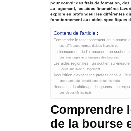
pour couvrir des frais de formation, de
au logement, les aides financières favor
explore en profondeur les différentes d
fonctionnement aux aides spécifiques d
Contenu de l'article :
Comprendre le fonctionnement de la bourse e
Les différentes formes d’aides financières
Le financement de l’alternance : un soutien es
Les avantages économiques des bourses
Les aides régionales : un soutien sur-mesure
Focus sur l’aide au logement
Acquisition d’expérience professionnelle : le 
Importance de l’expérience professionnelle
Réduction du chômage des jeunes : un enjeu
Les dispositifs incitatifs
Comprendre l
de la bourse 