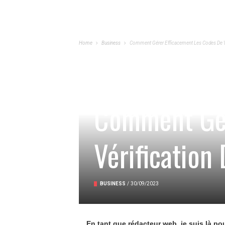
Home
Business
Comment Gérer Efficacement Les Codes De Vér
Comment Gér
Vérification
BUSINESS
/
30/09/2023
En tant que rédacteur web, je suis là po