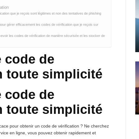
ation
ation que je reçois sont légitimes et non des tentatives de phishing
pour gérer efficacement les codes de vérification que je reçois sur
oir les codes de vérification de manière sécurisée et les stocker de
e code de
n toute simplicité
e code de
n toute simplicité
cace pour obtenir un code de vérification ? Ne cherchez
ervice en ligne, vous pouvez obtenir rapidement et