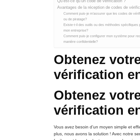
Qu’est-ce qu’un code de vérification ?
Avantages de la réception de codes de vérific
Comment puis-je m’assurer que les codes de vérific
ou de piratage?
Existe-t-il des outils ou des méthodes spécifiques 
mon entreprise?
Comment puis-je configurer mon système pour recev
manière confidentielle?
Obtenez votr
vérification e
Obtenez votr
vérification e
Vous avez besoin d’un moyen simple et effi
plus, nous avons la solution ! Avec notre s