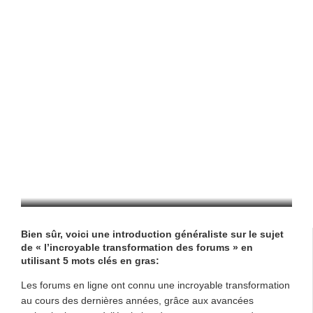
La Transformation Incroyable Du Forum :
Un Récit Captivant
MARKETING
/
08/09/2023
Bien sûr, voici une introduction généraliste sur le sujet
de « l’incroyable transformation des forums » en
utilisant 5 mots clés en gras:
Les forums en ligne ont connu une incroyable transformation
au cours des dernières années, grâce aux avancées