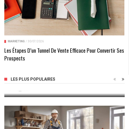
MARKETING
/
30/07/2026
Les Étapes D’un Tunnel De Vente Efficace Pour Convertir Ses
Prospects
La Triste Réalité : Cette Story N’est Pas Disponible Sur
LES PLUS POPULAIRES
Instagram