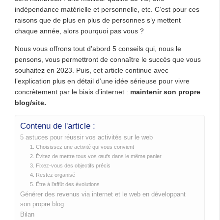
indépendance matérielle et personnelle, etc. C’est pour ces
raisons que de plus en plus de personnes s’y mettent
chaque année, alors pourquoi pas vous ?
Nous vous offrons tout d’abord 5 conseils qui, nous le
pensons, vous permettront de connaître le succès que vous
souhaitez en 2023. Puis, cet article continue avec
l’explication plus en détail d’une idée sérieuse pour vivre
concrètement par le biais d’internet :
maintenir son propre
blog/site.
Contenu de l'article :
5 astuces pour réussir vos activités sur le web
1. Choisissez une activité qui vous convient
2. Évitez de mettre tous vos œufs dans le même panier
3. Fixez-vous des objectifs précis
4. Restez organisé
5. Être à l’affût des évolutions
Générer des revenus via internet et le web en développant
son propre blog
Bilan