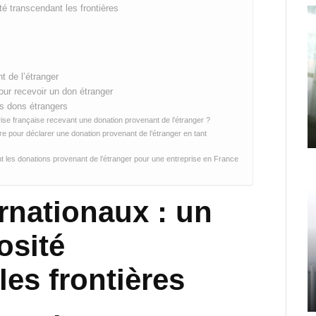
té transcendant les frontières
t de l’étranger
ur recevoir un don étranger
es dons étrangers
ise française recevant une donation provenant de l’étranger ?
e pour déclarer une donation provenant de l’étranger en tant
ant les donations provenant de l’étranger pour une entreprise en France
rnationaux : un
osité
les frontières