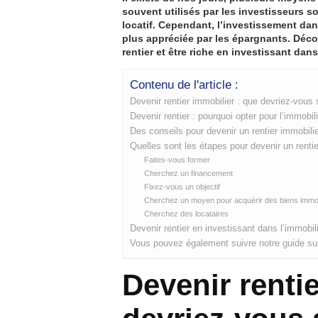
souvent utilisés par les investisseurs so
locatif. Cependant, l’investissement dans
plus appréciée par les épargnants. Déco
rentier et être riche en investissant dans 
Contenu de l'article :
Devenir rentier immobilier : que devriez-vous 
Devenir rentier : pourquoi opter pour l’immobili
Des conseils pour devenir un rentier immobilie
Quelles sont les étapes pour devenir un rentie
Faites-vous former
Cherchez un financement
Fixez-vous un objectif
Cherchez un moyen pour acquérir des biens immob
Cherchez des locataires
Devenir rentier en investissant dans l’immobil
Vous pouvez également suivre notre guide sur
Devenir renti