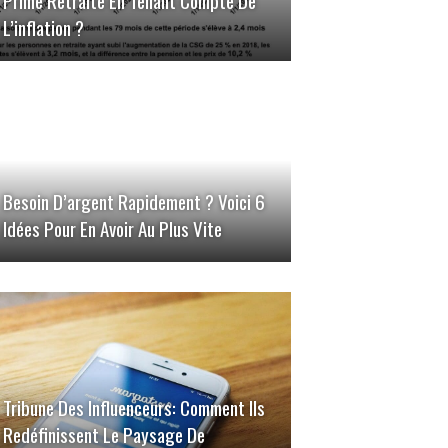
Prime Retraite En Tenant Compte De
L’inflation ?
Besoin D’argent Rapidement ? Voici 6
Idées Pour En Avoir Au Plus Vite
Tribune Des Influenceurs: Comment Ils
Redéfinissent Le Paysage De