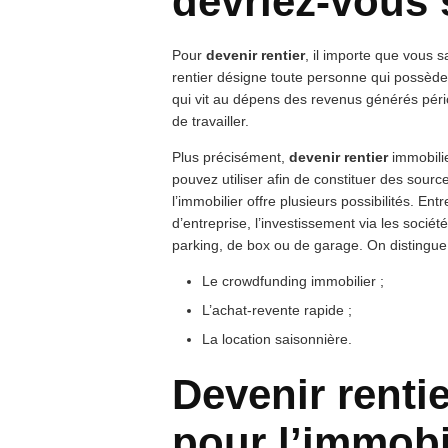
devriez-vous 
Pour
devenir rentier
, il importe que vous s
rentier désigne toute personne qui possède
qui vit au dépens des revenus générés péri
de travailler.
Plus précisément,
devenir rentier
immobilie
pouvez utiliser afin de constituer des sour
l’immobilier offre plusieurs possibilités. Entr
d’entreprise, l’investissement via les sociét
parking, de box ou de garage. On distingue 
Le crowdfunding immobilier ;
L’achat-revente rapide ;
La location saisonnière.
Devenir renti
pour l’immobil