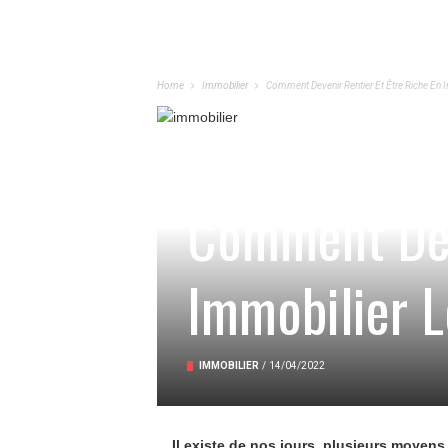
Home
Immobilier
Comment Devenir Rentier Et Être Riche En I
Comment Deve
Immobilier L
IMMOBILIER
/
14/04/2022
Il existe de nos jours, plusieurs moyens