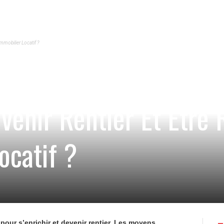
mmobilier Locatif ?
nir Rentier Et Être 
ocatif ?
 pour s’enrichir et
devenir rentier
. Les moyens