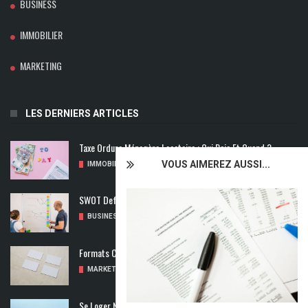
BUSINESS
IMMOBILIER
MARKETING
LES DERNIERS ARTICLES
Taxe Ordure Ménagère Locataire : Qui Paie Et Quand ?
VOUS AIMEREZ AUSSI...
IMMOBILIER
/
04/08/2026
SWOT Def : Qu’est-Ce Que L’analyse SWOT ?
BUSINESS
/
02/08/2026
Formats Carte De Visite : Les Dimensions À Découvrir
MARKETING
/
01/08/2026
Se Loger Neuf : Comment Choisir Un Logement Adapté