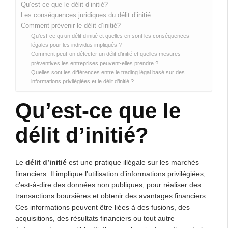
Qu’est-ce que le délit d’initié?
Les conséquences juridiques du délit d’initié
Comment prévenir le délit d’initié?
Qu’est-ce qu’un délit d’initié et quelles en sont les conséquences
légales pour les individus impliqués ?
Comment peut-on détecter un délit d’initié et quelles mesures
préventives les entreprises peuvent-elles prendre ?
Quelles sont les différences entre le trading légal basé sur des
informations privilégiées et le délit d’initié ?
Qu’est-ce que le
délit d’initié?
Le
délit d’initié
est une pratique illégale sur les marchés
financiers. Il implique l’utilisation d’informations privilégiées,
c’est-à-dire des données non publiques, pour réaliser des
transactions boursières et obtenir des avantages financiers.
Ces informations peuvent être liées à des fusions, des
acquisitions, des résultats financiers ou tout autre