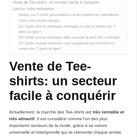
Vente de Tee-shirts: un secteur facile à conquérir
Lancez votre entreprise
Vendez vos T-shirts personnalisés via des plateformes spécialisées
Créez votre propre marque
Q1: Quels sont les principaux avantages à créer et vendre ses T-
shirts en ligne?
Q2: Quels sont les principaux défis auxquels je peux être confronté?
Q3: Quels conseils donneriez-vous à quelqu’un qui commence à
vendre des T-shirts en ligne?
Vente de Tee-
shirts: un secteur
facile à conquérir
Actuellement, le marché des Tee-shirts est
très rentable et
très attractif
. Il est considéré comme l’un des plus
importants secteurs de la mode, grâce à sa nature
universelle et intemporelle qui se réinvente chaque année