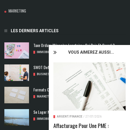
MARKETING
LES DERNIERS ARTICLES
Taxe Ordure Ménagère Locataire : Qui Paie Et Quand ?
VOUS AIMEREZ AUSSI...
IMMOBILIER
/
04/08/2026
SWOT Def : Qu’est-Ce Que L’analyse SWOT ?
BUSINESS
/
02/08/2026
Formats Carte De Visite : Les Dimensions À Découvrir
MARKETING
/
01/08/2026
Se Loger Neuf : Comment Choisir Un Logement Adapté
ARGENT/FINANCE
/
27/07/2026
IMMOBILIER
/
31/07/2026
Affacturage Pour Une PME :