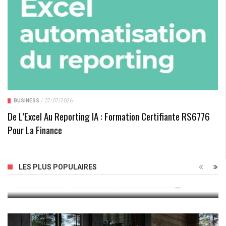
BUSINESS
/
07/07/2026
De L’Excel Au Reporting IA : Formation Certifiante RS6776
Pour La Finance
Google Payment IE Ltd Dublin : Un Service De Paiement
LES PLUS POPULAIRES
Novateur Pour Faciliter Vos Transactions En Ligne