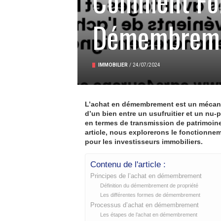
Comment Fon
Démembreme
IMMOBILIER
/
24/07/2024
L’achat en démembrement est un mécanism
d’un bien entre un usufruitier et un nu-
en termes de transmission de patrimoine
article, nous explorerons le fonctionne
pour les investisseurs immobiliers.
Contenu de l'article :
Principes de l’achat en démembrement
Définition du démembrement de propriété
Les différentes formes de démembrement
Processus d’achat en démembrement
Les étapes de l’achat en démembrement