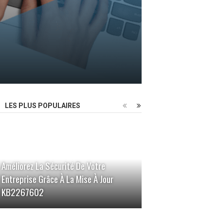
LES PLUS POPULAIRES
Améliorez La Sécurité De Votre
Entreprise Grâce À La Mise À Jour
KB2267602