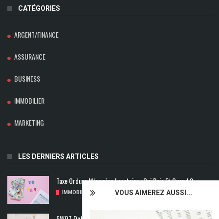
CATÉGORIES
ARGENT/FINANCE
ASSURANCE
BUSINESS
IMMOBILIER
MARKETING
LES DERNIERS ARTICLES
Taxe Ordure Ménagère Locataire : Qui Paie Et Quand ?
VOUS AIMEREZ AUSSI...
IMMOBILIER
/
04/08/2026
SWOT Def : Qu’est-Ce Que L’analyse SWOT ?