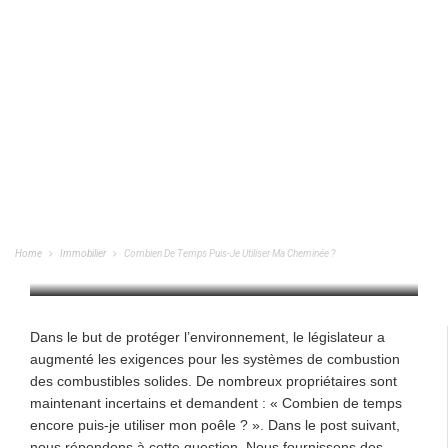
Combien De Temps Puis-Je Utiliser Ma
Cheminée ?
Home
Immobilier
Combien De Temps Puis-Je Utiliser Ma Cheminée ?
IMMOBILIER
/
24/08/2022
Dans le but de protéger l’environnement, le législateur a
augmenté les exigences pour les systèmes de combustion
des combustibles solides. De nombreux propriétaires sont
maintenant incertains et demandent : « Combien de temps
encore puis-je utiliser mon poêle ? ». Dans le post suivant,
nous répondons à cette question. Nous fournissons des