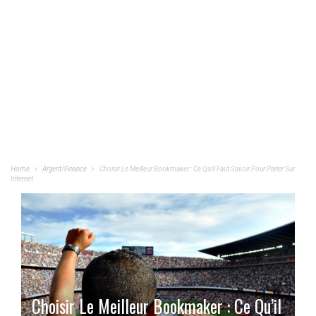
Home
Argent/Finance
Choisir Le Meilleur Bookmaker : Ce Qu’il Faut Savoir Pour Parier Sur
Internet
Choisir Le Meilleur Bookmaker : Ce Qu’il