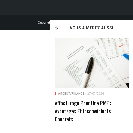
Copyright © 2024 | Tous droits réservés
VOUS AIMEREZ AUSSI...
ARGENT/FINANCE
/
27/07/2026
Affacturage Pour Une PME :
Avantages Et Inconvénients
Concrets