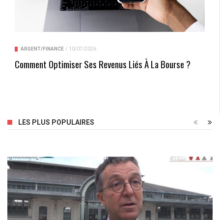
ARGENT/FINANCE
/
10/07/2026
Comment Optimiser Ses Revenus Liés À La Bourse ?
LES PLUS POPULAIRES