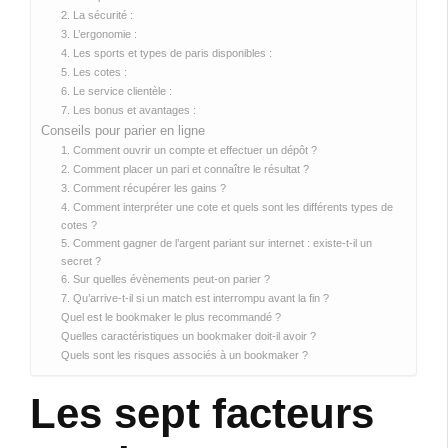
2. La sécurité :
3. L’ergonomie :
4. Les sports et types de paris disponibles :
5. Les cotes :
6. Le service clientèle :
7. Les bonus et avantages :
Conseils pour parier en ligne
1. Comment ouvrir un compte et effectuer un dépôt ?
2. Comment placer un pari et connaître le résultat ?
3. Comment récupérer les gains ?
4. Comment interpréter une cote et quels sont les différents types de
cotes ?
5. Comment gagner de l’argent pariant sur internet : existe-t-il un
secret ?
6. Sur quelles évènements peut-on parier ?
7. Qu’arrive-t-il si un match est interrompu avant la fin ?
Quel est le bookmaker le plus recommandé ?
Quelles caractéristiques un bookmaker doit-il avoir ?
Quels sont les risques associés à un bookmaker ?
Les sept facteurs