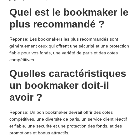
Quel est le bookmaker le
plus recommandé ?
Réponse: Les bookmakers les plus recommandés sont
généralement ceux qui offrent une sécurité et une protection
fiable pour vos fonds, une variété de paris et des cotes
compétitives.
Quelles caractéristiques
un bookmaker doit-il
avoir ?
Réponse: Un bon bookmaker devrait offrir des cotes
compétitives, une diversité de paris, un service client réactif
et fiable, une sécurité et une protection des fonds, et des
promotions et bonus attractifs.