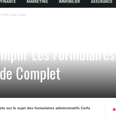
/FINANCE
MARKETING
IMMOBILIER
ASSURANCE
 Et 5002: Guide Complet
plir Les Formulaires
ide Complet
ste sur le sujet des formulaires administratifs Cerfa