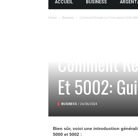
ACCUEIL
BUSINESS
ARGENT
Home
Business
Comment Remplir Les Formulaires Cerfa 5000
Comment Rem
Et 5002: Gu
BUSINESS
/
26/06/2024
Bien sûr, voici une introduction générali
5000 et 5002 :