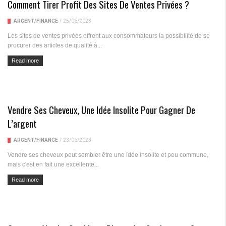
Comment Tirer Profit Des Sites De Ventes Privées ?
ARGENT/FINANCE
/
25/06/2023
Les sites de ventes privées offrent aux consommateurs la possibilité de se
procurer des articles de qualité à...
Read more
Vendre Ses Cheveux, Une Idée Insolite Pour Gagner De
L’argent
ARGENT/FINANCE
/
23/06/2023
Vendre ses cheveux peut sembler être une idée insolite et peu commune,
mais c'est en fait une excellente...
Read more