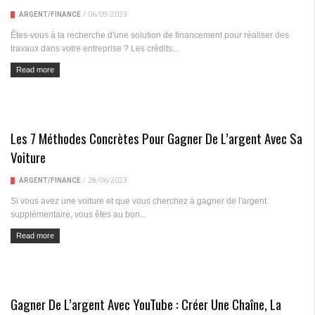
ARGENT/FINANCE
/
06/09/2023
Êtes-vous à la recherche d'une solution de financement pour réaliser des
travaux dans votre entreprise ? Les crédits...
Read more
Les 7 Méthodes Concrètes Pour Gagner De L’argent Avec Sa
Voiture
ARGENT/FINANCE
/
28/06/2023
Si vous avez une voiture et que vous cherchez à gagner de l'argent
supplémentaire, vous êtes au bon...
Read more
Gagner De L’argent Avec YouTube : Créer Une Chaîne, La