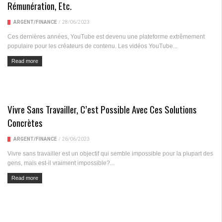
Rémunération, Etc.
ARGENT/FINANCE
/
28/06/2023
Ces dernières années, YouTube est devenu une plateforme extrêmement
populaire pour les créateurs de contenu. Les vidéos YouTube...
Read more
Vivre Sans Travailler, C’est Possible Avec Ces Solutions
Concrètes
ARGENT/FINANCE
/
26/06/2023
Vivre sans travailler est un objectif qui semble impossible pour la plupart des
gens, mais est-il vraiment impossible?...
Read more