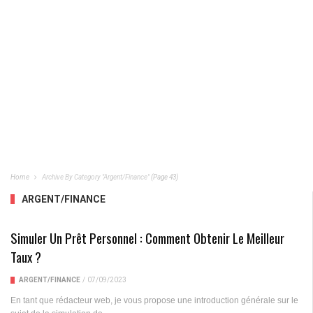
Home
Archive By Category "Argent/Finance"
(Page 43)
ARGENT/FINANCE
Simuler Un Prêt Personnel : Comment Obtenir Le Meilleur
Taux ?
ARGENT/FINANCE
/
07/09/2023
En tant que rédacteur web, je vous propose une introduction générale sur le