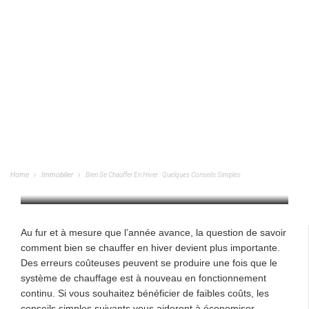
Bien Se Chauffer En Hiver : Quelques
Conseils Simples
Home
Immobilier
Bien Se Chauffer En Hiver : Quelques Conseils Simples
IMMOBILIER
/
26/09/2022
Au fur et à mesure que l’année avance, la question de savoir
comment bien se chauffer en hiver devient plus importante.
Des erreurs coûteuses peuvent se produire une fois que le
système de chauffage est à nouveau en fonctionnement
continu. Si vous souhaitez bénéficier de faibles coûts, les
conseils simples suivants vous aideront à économiser.