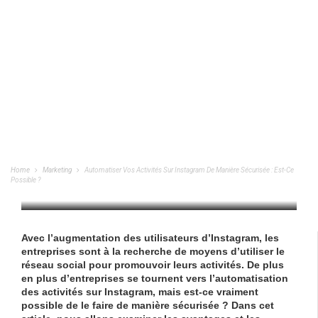
Automatiser Vos Activités Sur Instagram
De Manière Sécurisée : Est-Ce Possible
?
Home
Marketing
Automatiser Vos Activités Sur Instagram De Manière Sécurisée : Est-Ce
Possible ?
MARKETING
/
24/06/2023
Avec l’augmentation des utilisateurs d’Instagram, les
entreprises sont à la recherche de moyens d’utiliser le
réseau social pour promouvoir leurs activités. De plus
en plus d’entreprises se tournent vers l’automatisation
des activités sur Instagram, mais est-ce vraiment
possible de le faire de manière sécurisée ? Dans cet