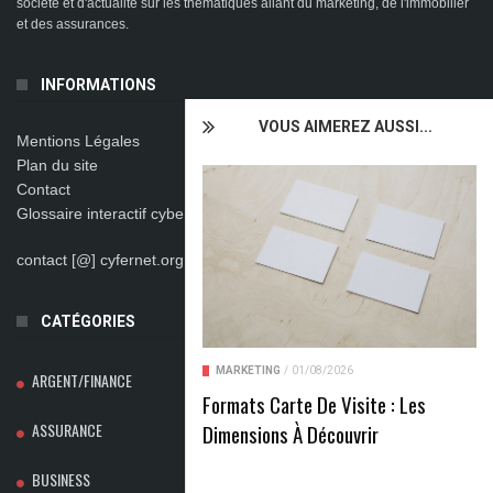
société et d'actualité sur les thématiques allant du marketing, de l'immobilier
et des assurances.
INFORMATIONS
VOUS AIMEREZ AUSSI...
Mentions Légales
Plan du site
Contact
Glossaire interactif cybersécurité
contact [@] cyfernet.org
CATÉGORIES
MARKETING
/
01/08/2026
ARGENT/FINANCE
Formats Carte De Visite : Les
Dimensions À Découvrir
ASSURANCE
BUSINESS