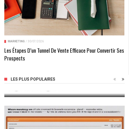
MARKETING
/
30/07/2026
Les Étapes D’un Tunnel De Vente Efficace Pour Convertir Ses
Prospects
Navigation En Haute Mer : Maîtriser Le Sextant Grand
LES PLUS POPULAIRES
Large Pour Les Longues Traversées