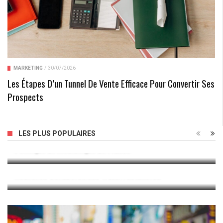
MARKETING
/
30/07/2026
Les Étapes D’un Tunnel De Vente Efficace Pour Convertir Ses
Prospects
Valérie Trierweiler: Voyage Au Cœur De Son Impact
LES PLUS POPULAIRES
Politique Et Médiatique En France
Convention France-Belgique : Clés Pour Comprendre Les
Nouvelles Collaborations Transfrontalières