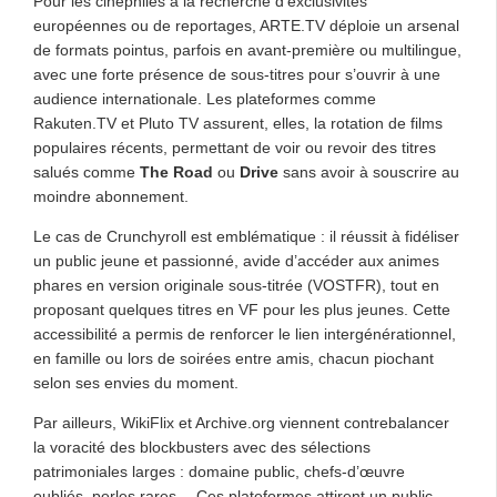
Pour les cinéphiles à la recherche d’exclusivités
européennes ou de reportages, ARTE.TV déploie un arsenal
de formats pointus, parfois en avant-première ou multilingue,
avec une forte présence de sous-titres pour s’ouvrir à une
audience internationale. Les plateformes comme
Rakuten.TV et Pluto TV assurent, elles, la rotation de films
populaires récents, permettant de voir ou revoir des titres
salués comme
The Road
ou
Drive
sans avoir à souscrire au
moindre abonnement.
Le cas de Crunchyroll est emblématique : il réussit à fidéliser
un public jeune et passionné, avide d’accéder aux animes
phares en version originale sous-titrée (VOSTFR), tout en
proposant quelques titres en VF pour les plus jeunes. Cette
accessibilité a permis de renforcer le lien intergénérationnel,
en famille ou lors de soirées entre amis, chacun piochant
selon ses envies du moment.
Par ailleurs, WikiFlix et Archive.org viennent contrebalancer
la voracité des blockbusters avec des sélections
patrimoniales larges : domaine public, chefs-d’œuvre
oubliés, perles rares… Ces plateformes attirent un public